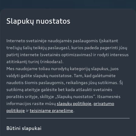
Slapukų nuostatos
Interneto svetainėje naudojamės paslaugomis (įskaitant
trečiųjų šalių teikėjų paslaugas), kurios padeda pagerinti jūsų
patirtį internete (svetainės optimizavimas) ir rodyti interesus
atitinkantį turinį (rinkodara).
Mes naudojame toliau nurodytų kategorijų slapukus, juos
valdyti galite slapukų nuostatose. Tam, kad galėtumėte
naudotis šiomis paslaugomis, reikalingas jūsų sutikimas. Šį
sutikimą ateityje galėsite bet kada atšaukti svetainės
poraštės srityje, skiltyje „Slapukų nuostatos“. Išsamesnės
informacijos rasite mūsų
slapukų politikoje
,
privatumo
politikoje
ir
teisiniame pranešime
.
Būtini slapukai