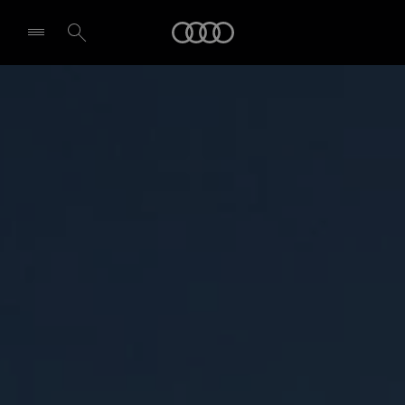
A6 Avant
Audi
Pagrindiniai akcentai
Kainoraštis ir techninė informacija
Pasirinkti atstovybę