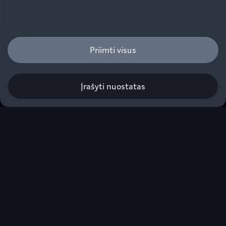
Priimti visus
Įrašyti nuostatas
A6 Avant