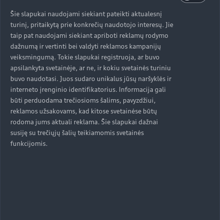
Šie slapukai naudojami siekiant pateikti aktualesnį
turinį, pritaikytą prie konkrečių naudotojo interesų. Jie
taip pat naudojami siekiant apriboti reklamų rodymo
dažnumą ir vertinti bei valdyti reklamos kampanijų
veiksmingumą. Tokie slapukai registruoja, ar buvo
apsilankyta svetainėje, ar ne, ir kokiu svetainės turiniu
buvo naudotasi. Juos sudaro unikalus jūsų naršyklės ir
interneto įrenginio identifikatorius. Informacija gali
būti perduodama trečiosioms šalims, pavyzdžiui,
reklamos užsakovams, kad kitose svetainėse būtų
rodoma jums aktuali reklama. Šie slapukai dažnai
susiję su trečiųjų šalių teikiamomis svetainės
funkcijomis.