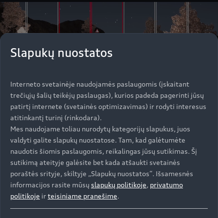
Slapukų nuostatos
Interneto svetainėje naudojamės paslaugomis (įskaitant
trečiųjų šalių teikėjų paslaugas), kurios padeda pagerinti jūsų
patirtį internete (svetainės optimizavimas) ir rodyti interesus
atitinkantį turinį (rinkodara).
Mes naudojame toliau nurodytų kategorijų slapukus, juos
valdyti galite slapukų nuostatose. Tam, kad galėtumėte
naudotis šiomis paslaugomis, reikalingas jūsų sutikimas. Šį
sutikimą ateityje galėsite bet kada atšaukti svetainės
poraštės srityje, skiltyje „Slapukų nuostatos“. Išsamesnės
1
2
3
4
informacijos rasite mūsų
slapukų politikoje
,
privatumo
politikoje
ir
teisiniame pranešime
.
Apšviečia kelią.
Ši