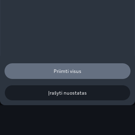
Priimti visus
Įrašyti nuostatas