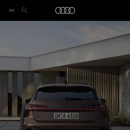
A6 Avant
Audi
Technologijos ir skaitmeninimas
Pasirinkti atstovybę