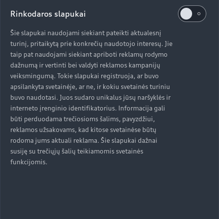
panoraminis ekranas sujungia „Audi“ virtualų
prietaisų skydelį „Plus“ ir MMI jutiklinį ekraną.
Rinkodaros slapukai
Šie slapukai naudojami siekiant pateikti aktualesnį
turinį, pritaikytą prie konkrečių naudotojo interesų. Jie
„Audi“ virtualus prietaisų skydelis „Plus“
taip pat naudojami siekiant apriboti reklamų rodymo
dažnumą ir vertinti bei valdyti reklamos kampanijų
veiksmingumą. Tokie slapukai registruoja, ar buvo
apsilankyta svetainėje, ar ne, ir kokiu svetainės turiniu
buvo naudotasi. Juos sudaro unikalus jūsų naršyklės ir
interneto įrenginio identifikatorius. Informacija gali
būti perduodama trečiosioms šalims, pavyzdžiui,
reklamos užsakovams, kad kitose svetainėse būtų
rodoma jums aktuali reklama. Šie slapukai dažnai
susiję su trečiųjų šalių teikiamomis svetainės
funkcijomis.
Svarbiausi dalykai