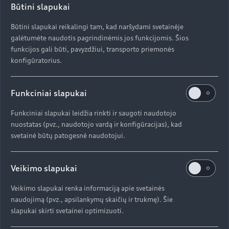
.
sa
Priekiniai žibintai su skaitmenine LED matrica¹
Būtini slapukai
projektuoja šviesos vaizdus ant kelio. Tai
 su
Dab
palengvina kelio paiešką tamsoje ir suteikia
Būtini slapukai reikalingi tam, kad naršydami svetainėje
švi
galėtumėte naudotis pagrindinėmis jos funkcijomis. Šios
matomą išlaikymo eismo juostoje pagalbą, pvz.,
ti
žib
funkcijos gali būti, pavyzdžiui, transporto priemonės
rodant automobilio padėtį dviejų šviesos juostų
s
konfigūratorius.
pavidalu.
¹ N
Funkciniai slapukai
¹ Nurodyta įranga yra pasirenkama už papildomą
Funkciniai slapukai leidžia rinkti ir saugoti naudotojo
mokestį.
nuostatas (pvz., naudotojo vardą ir konfigūracijas), kad
r
svetainė būtų patogesnė naudotojui.
Veikimo slapukai
Panoraminis vaizdas
Veikimo slapukai renka informaciją apie svetainės
kiekvieną dieną.
naudojimą (pvz., apsilankymų skaičių ir trukmę). Šie
slapukai skirti svetainei optimizuoti.
Skaitmeninė scena salone: išlenktas OLED