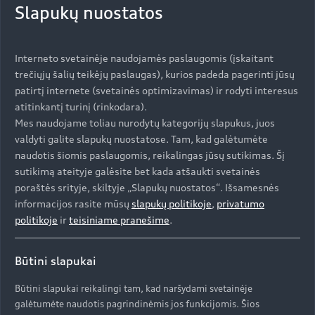
Slapukų nuostatos
Elegantiškas galios
Interneto svetainėje naudojamės paslaugomis (įskaitant
derinys.
trečiųjų šalių teikėjų paslaugas), kurios padeda pagerinti jūsų
patirtį internete (svetainės optimizavimas) ir rodyti interesus
Audi Q8 SUV e-hybrid sujungia elegantiškas kupė
atitinkantį turinį (rinkodara).
linijas su erdvaus SUV komfortu. Dizainas, kuris
Mes naudojame toliau nurodytų kategorijų slapukus, juos
išorėje perteikia sportiškumą, o viduje leidžia
valdyti galite slapukų nuostatose. Tam, kad galėtumėte
jaustis kaip namuose.
naudotis šiomis paslaugomis, reikalingas jūsų sutikimas. Šį
sutikimą ateityje galėsite bet kada atšaukti svetainės
poraštės srityje, skiltyje „Slapukų nuostatos“. Išsamesnės
informacijos rasite mūsų
slapukų politikoje
,
privatumo
politikoje
ir
teisiniame pranešime
.
Būtini slapukai
Būtini slapukai reikalingi tam, kad naršydami svetainėje
galėtumėte naudotis pagrindinėmis jos funkcijomis. Šios