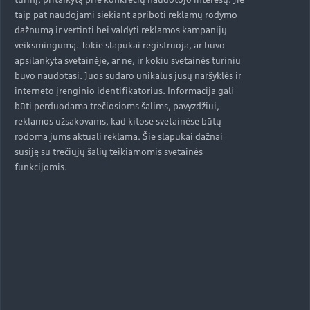
taip pat naudojami siekiant apriboti reklamų rodymo
dažnumą ir vertinti bei valdyti reklamos kampanijų
veiksmingumą. Tokie slapukai registruoja, ar buvo
apsilankyta svetainėje, ar ne, ir kokiu svetainės turiniu
buvo naudotasi. Juos sudaro unikalus jūsų naršyklės ir
interneto įrenginio identifikatorius. Informacija gali
būti perduodama trečiosioms šalims, pavyzdžiui,
reklamos užsakovams, kad kitose svetainėse būtų
rodoma jums aktuali reklama. Šie slapukai dažnai
susiję su trečiųjų šalių teikiamomis svetainės
funkcijomis.