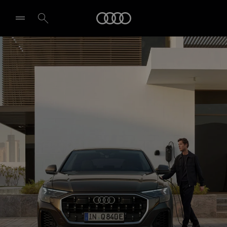
Q8 SUV e-hybrid
Audi
Dizainas ir įranga
Pasirinkti atstovybę