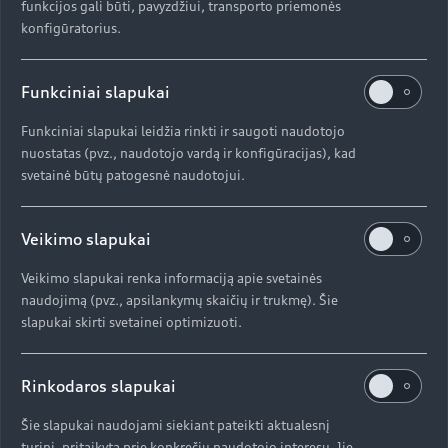
funkcijos gali būti, pavyzdžiui, transporto priemonės
konfigūratorius.
Funkciniai slapukai
Funkciniai slapukai leidžia rinkti ir saugoti naudotojo
nuostatas (pvz., naudotojo vardą ir konfigūracijas), kad
svetainė būtų patogesnė naudotojui.
Veikimo slapukai
Veikimo slapukai renka informaciją apie svetainės
naudojimą (pvz., apsilankymų skaičių ir trukmę). Šie
slapukai skirti svetainei optimizuoti.
Rinkodaros slapukai
Šie slapukai naudojami siekiant pateikti aktualesnį
turinį, pritaikytą prie konkrečių naudotojo interesų. Jie