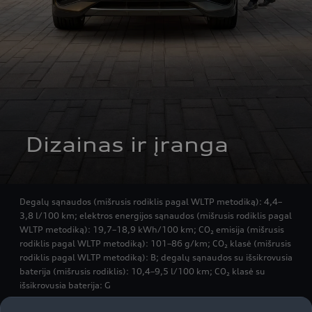
 Dizainas ir įranga
Degalų sąnaudos (mišrusis rodiklis pagal WLTP metodiką): 4,4–
3,8 l/100 km; elektros energijos sąnaudos (mišrusis rodiklis pagal
WLTP metodiką): 19,7–18,9 kWh/100 km; CO₂ emisija (mišrusis
rodiklis pagal WLTP metodiką): 101–86 g/km; CO₂ klasė (mišrusis
rodiklis pagal WLTP metodiką): B; degalų sąnaudos su išsikrovusia
baterija (mišrusis rodiklis): 10,4–9,5 l/100 km; CO₂ klasė su
išsikrovusia baterija: G