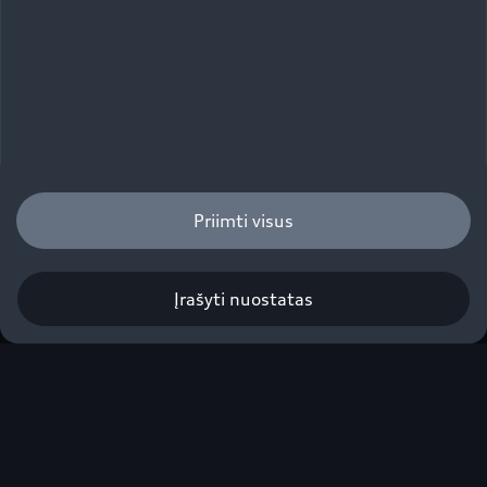
Priimti visus
Įrašyti nuostatas