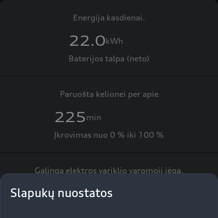
Energija kasdienai.
22.0
kWh
Baterijos talpa (neto)
Paruošta kelionei per apie
225
min
Įkrovimas nuo 0 % iki 100 %
Galinga elektros variklio varomoji jėga.
130
Slapukų nuostatos
kW
Didžiausia elektros variklio galia