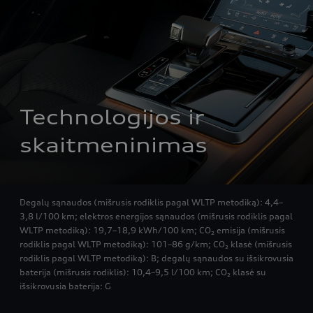
Technologijos ir 
skaitmeninimas
Degalų sąnaudos (mišrusis rodiklis pagal WLTP metodiką): 4,4–
3,8 l/100 km; elektros energijos sąnaudos (mišrusis rodiklis pagal
WLTP metodiką): 19,7–18,9 kWh/100 km; CO₂ emisija (mišrusis
rodiklis pagal WLTP metodiką): 101–86 g/km; CO₂ klasė (mišrusis
rodiklis pagal WLTP metodiką): B; degalų sąnaudos su išsikrovusia
baterija (mišrusis rodiklis): 10,4–9,5 l/100 km; CO₂ klasė su
išsikrovusia baterija: G