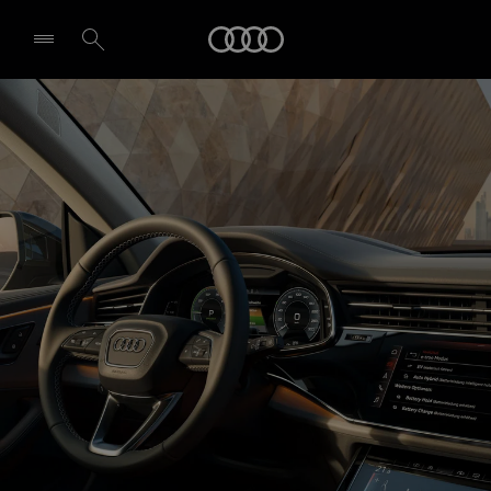
Q8 SUV e-hybrid
Audi
Technologijos ir skaitmeninimas
Pasirinkti atstovybę