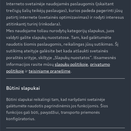
Interneto svetainėje naudojamės paslaugomis (įskaitant
trečiųjų šalių teikėjų paslaugas), kurios padeda pagerinti jūsų
patirtį internete (svetainės optimizavimas) ir rodyti interesus
Degalų sąnaudos (mišrusis rodiklis pagal WLTP metodiką): 4,4–3,8 l/100
atitinkantį turinį (rinkodara).
km; elektros energijos sąnaudos (mišrusis rodiklis pagal WLTP metodiką):
Mes naudojame toliau nurodytų kategorijų slapukus, juos
19,7–18,9 kWh/100 km; CO₂ emisija (mišrusis rodiklis pagal WLTP
metodiką): 101–86 g/km; CO₂ klasė (mišrusis rodiklis pagal WLTP
valdyti galite slapukų nuostatose. Tam, kad galėtumėte
metodiką): B; degalų sąnaudos su išsikrovusia baterija (mišrusis rodiklis):
naudotis šiomis paslaugomis, reikalingas jūsų sutikimas. Šį
10,4–9,5 l/100 km; CO₂ klasė su išsikrovusia baterija: G
sutikimą ateityje galėsite bet kada atšaukti svetainės
poraštės srityje, skiltyje „Slapukų nuostatos“. Išsamesnės
informacijos rasite mūsų
slapukų politikoje
,
privatumo
Hibridinė technologija,
politikoje
ir
teisiniame pranešime
.
kuri suteikia pagreitį.
Būtini slapukai
Mėgaukitės vairavimo malonumu ir dinamika su
Būtini slapukai reikalingi tam, kad naršydami svetainėje
quattro visų varančiųjų ratų pavara bei bendra
galėtumėte naudotis pagrindinėmis jos funkcijomis. Šios
elektros variklio ir TFSI variklio galia.
funkcijos gali būti, pavyzdžiui, transporto priemonės
konfigūratorius.