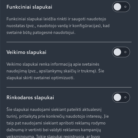
Funkciniai slapukai
Funkciniai slapukai leidžia rinkti ir saugoti naudotojo
nuostatas (pvz., naudotojo vardą ir konfigūracijas), kad
svetainė būtų patogesnė naudotojui.
Veikimo slapukai
Veikimo slapukai renka informaciją apie svetainės
naudojimą (pvz., apsilankymų skaičių ir trukmę). Šie
slapukai skirti svetainei optimizuoti.
Rinkodaros slapukai
Šie slapukai naudojami siekiant pateikti aktualesnį
turinį, pritaikytą prie konkrečių naudotojo interesų. Jie
taip pat naudojami siekiant apriboti reklamų rodymo
dažnumą ir vertinti bei valdyti reklamos kampanijų
veiksmingumą. Tokie slapukai registruoja, ar buvo