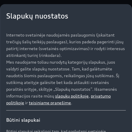
Slapukų nuostatos
Interneto svetainėje naudojamės paslaugomis (įskaitant
trečiųjų šalių teikėjų paslaugas), kurios padeda pagerinti jūsų
patirtį internete (svetainės optimizavimas) ir rodyti interesus
atitinkantį turinį (rinkodara).
Mes naudojame toliau nurodytų kategorijų slapukus, juos
valdyti galite slapukų nuostatose. Tam, kad galėtumėte
naudotis šiomis paslaugomis, reikalingas jūsų sutikimas. Šį
sutikimą ateityje galėsite bet kada atšaukti svetainės
poraštės srityje, skiltyje „Slapukų nuostatos“. Išsamesnės
informacijos rasite mūsų
slapukų politikoje
,
privatumo
politikoje
ir
teisiniame pranešime
.
Būtini slapukai
Būtini slapukai reikalingi tam, kad naršydami svetainėje