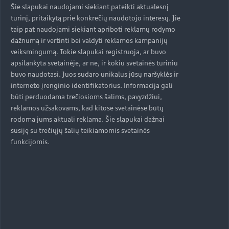
Šie slapukai naudojami siekiant pateikti aktualesnį
turinį, pritaikytą prie konkrečių naudotojo interesų. Jie
taip pat naudojami siekiant apriboti reklamų rodymo
dažnumą ir vertinti bei valdyti reklamos kampanijų
veiksmingumą. Tokie slapukai registruoja, ar buvo
apsilankyta svetainėje, ar ne, ir kokiu svetainės turiniu
buvo naudotasi. Juos sudaro unikalus jūsų naršyklės ir
interneto įrenginio identifikatorius. Informacija gali
būti perduodama trečiosioms šalims, pavyzdžiui,
reklamos užsakovams, kad kitose svetainėse būtų
rodoma jums aktuali reklama. Šie slapukai dažnai
susiję su trečiųjų šalių teikiamomis svetainės
funkcijomis.