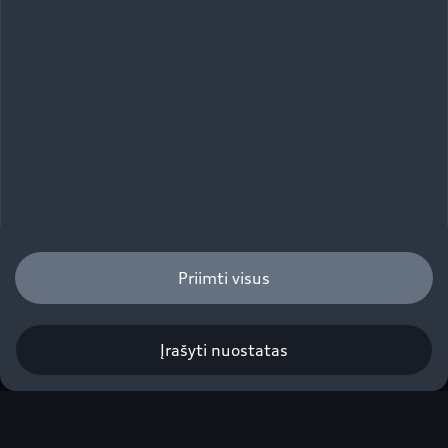
Priimti visus
Įrašyti nuostatas
Q4 Sportback e-tron